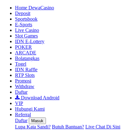
Home DewaCasino
Deposit
Sportsbook
E-Sports
Live Casino
Slot Games
IDN E-Lottery
POKER
ARCADE
Bolatangkas
Togel
IDN Raffle
RTP Slots
Promosi
Withdraw
Daftar
Download Android
VIP
Hubungi Kami
Referral
Daftar
Masuk
Lupa Kata Sandi?
Butuh Bantuan?
Live Chat Di Sini