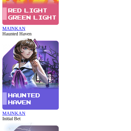
MAINKAN
Haunted Haven
MAINKAN
Initial Bet