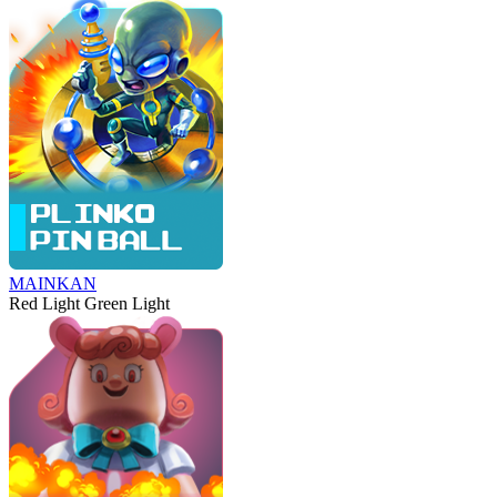
MAINKAN
Red Light Green Light