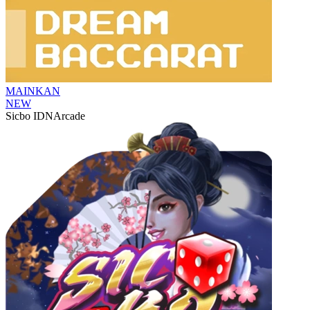
MAINKAN
NEW
Sicbo IDNArcade