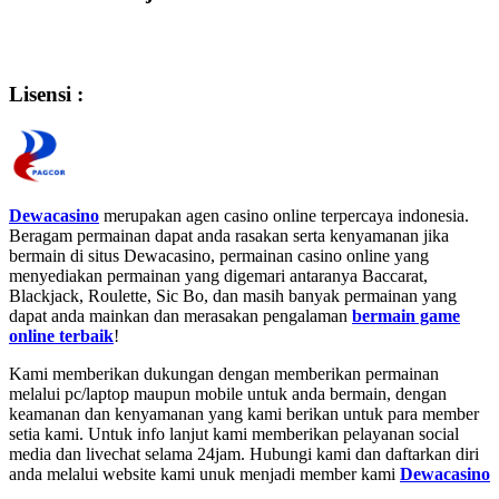
Lisensi :
Dewacasino
merupakan agen casino online terpercaya indonesia.
Beragam permainan dapat anda rasakan serta kenyamanan jika
bermain di situs Dewacasino, permainan casino online yang
menyediakan permainan yang digemari antaranya Baccarat,
Blackjack, Roulette, Sic Bo, dan masih banyak permainan yang
dapat anda mainkan dan merasakan pengalaman
bermain game
online terbaik
!
Kami memberikan dukungan dengan memberikan permainan
melalui pc/laptop maupun mobile untuk anda bermain, dengan
keamanan dan kenyamanan yang kami berikan untuk para member
setia kami. Untuk info lanjut kami memberikan pelayanan social
media dan livechat selama 24jam. Hubungi kami dan daftarkan diri
anda melalui website kami unuk menjadi member kami
Dewacasino