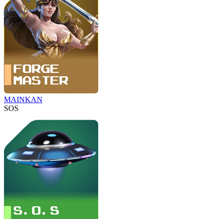
MAINKAN
SOS