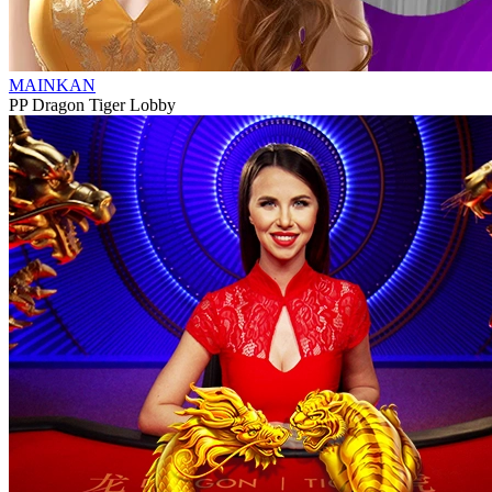
MAINKAN
PP Dragon Tiger Lobby