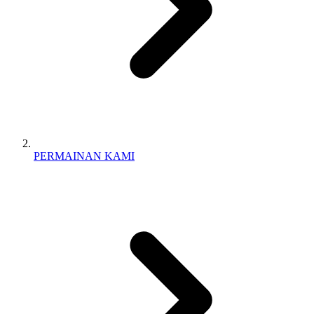
PERMAINAN KAMI