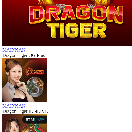
MAINKAN
Dragon Tiger OG Plus
MAINKAN
Dragon Tiger IDNLIVE